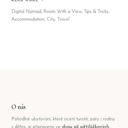
READ MORE
Digital Nomad
,
Room With a View
,
Tips & Tricks
Accommodation
City
Travel
O nás
Pohodlné ubytování, které ocení turisté, páry i rodiny
s dětmi, je připraveno ve
dvou až pětilůžkových
,