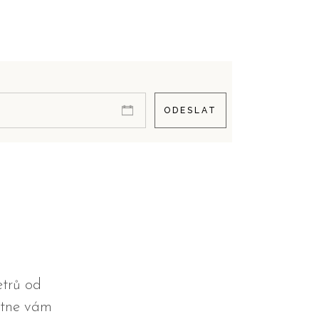
ODESLAT
etrů od
ytne vám