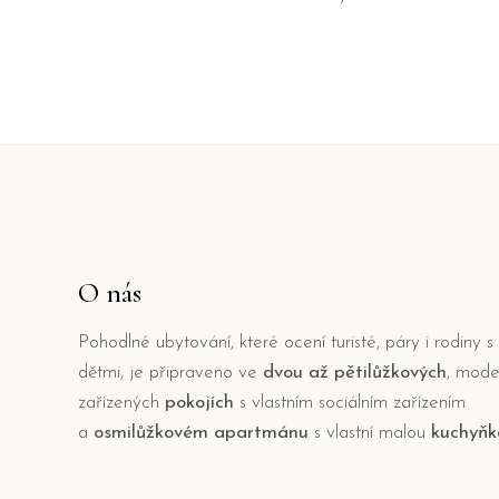
O nás
Pohodlné ubytování, které ocení turisté, páry i rodiny s
dětmi, je připraveno ve
dvou až pětilůžkových
, mode
zařízených
pokojích
s vlastním sociálním zařízením
a
osmilůžkovém apartmánu
s vlastní malou
kuchyňk