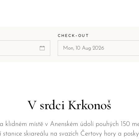
CHECK-OUT
V srdci Krkonoš
na klidném místě v Anenském údolí pouhých 150 m
í stanice skiareálu na svazích Čertovy hory a posk