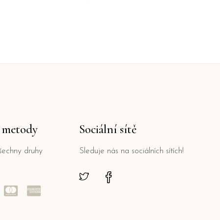
í metody
Sociální sítě
šechny druhy
Sleduje nás na sociálních sítích!