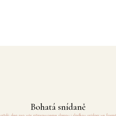
Bohatá snídaně
n pro vás připravujeme slanou i sladkou snídani ve formě