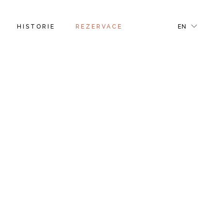
FR
HISTORIE
REZERVACE
EN
GR
IT
FR
GR
IT