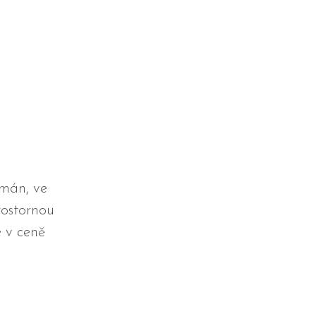
tmán, ve
rostornou
 v ceně