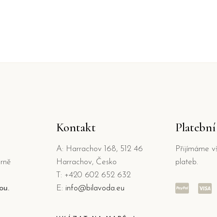
Kontakt
Platebn
A: Harrachov 168, 512 46
Přijímáme v
rně
Harrachov, Česko
plateb.
T: +420 602 652 632
ou.
E:
info@bilavoda.eu