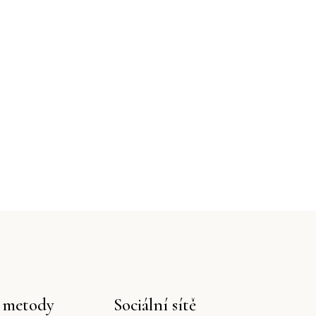
í metody
Sociální sítě