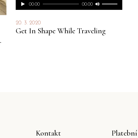
Použitím
Audio
00:00
00:00
šipek
přehrávač
nahoru/dolů
20. 3. 2020
zvýšíte
Get In Shape While Traveling
nebo
snížíte
úroveň
hlasitosti.
Kontakt
Platebn