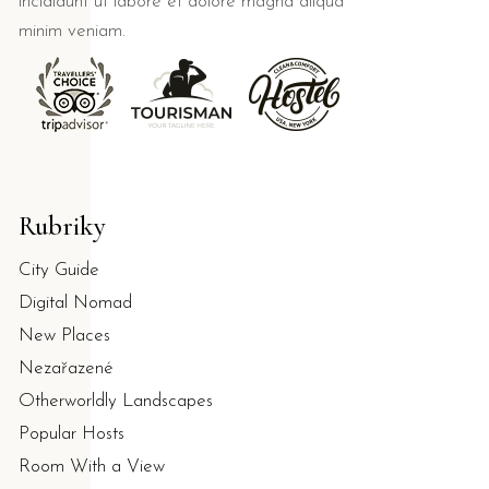
incididunt ut labore et dolore magna aliqua
minim veniam.
Rubriky
City Guide
Digital Nomad
New Places
Nezařazené
Otherworldly Landscapes
Popular Hosts
Room With a View