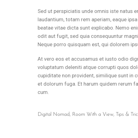
Sed ut perspiciatis unde omnis iste natus 
laudantium, totam rem aperiam, eaque ipsa q
beatae vitae dicta sunt explicabo. Nemo en
odit aut fugit, sed quia consequuntur magni
Neque porro quisquam est, qui dolorem ipsu
At vero eos et accusamus et iusto odio dig
voluptatum deleniti atque corrupti quos dol
cupiditate non provident, similique sunt in c
et dolorum fuga. Et harum quidem rerum faci
cum.
Digital Nomad
,
Room With a View
,
Tips & Tric