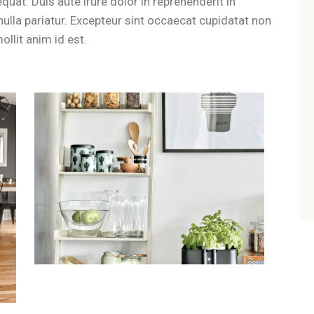
uat. Duis aute irure dolor in reprehenderit in
 nulla pariatur. Excepteur sint occaecat cupidatat non
ollit anim id est.