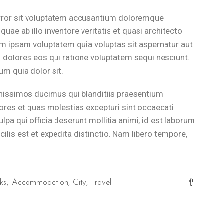
error sit voluptatem accusantium doloremque
uae ab illo inventore veritatis et quasi architecto
im ipsam voluptatem quia voluptas sit aspernatur aut
 dolores eos qui ratione voluptatem sequi nesciunt.
m quia dolor sit.
nissimos ducimus qui blanditiis praesentium
ores et quas molestias excepturi sint occaecati
ulpa qui officia deserunt mollitia animi, id est laborum
lis est et expedita distinctio. Nam libero tempore,
ks
Accommodation
City
Travel