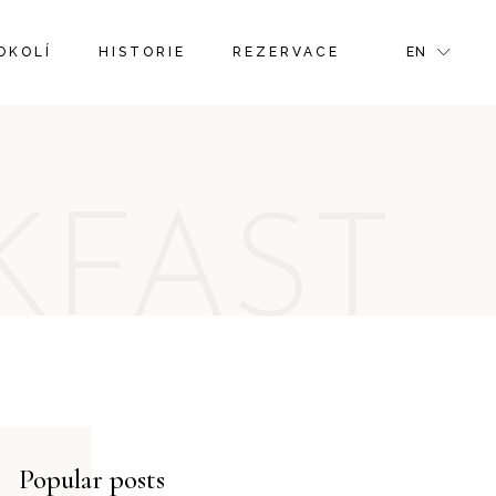
FR
OKOLÍ
HISTORIE
REZERVACE
EN
GR
IT
FR
GR
KFAST
IT
Popular posts