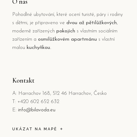
O nás
Pohodlné ubytování, které ocení turisté, páry i rodiny
s dětmi, je připraveno ve
dvou až pětilůžkových
,
moderně zařízených
pokojích
s vlastním sociálním
zařízením a
osmilůžkovém apartmánu
s vlastní
malou
kuchyňkou.
Kontakt
A: Harrachov 168, 512 46 Harrachov, Česko
T: +420 602 652 632
E:
info@bilavoda.eu
UKÁZAT NA MAPĚ