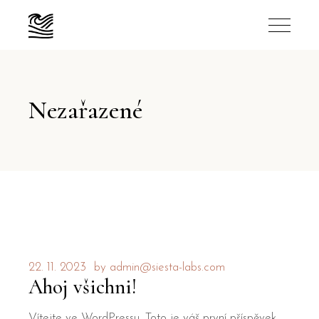
Nezařazené
22. 11. 2023
by
admin@siesta-labs.com
Ahoj všichni!
Vítejte ve WordPressu. Toto je váš první příspěvek.