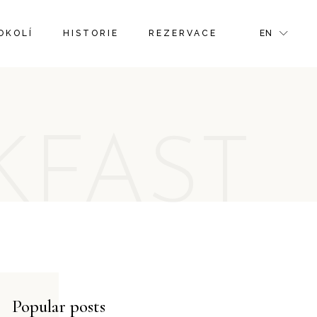
FR
OKOLÍ
HISTORIE
REZERVACE
EN
GR
IT
FR
GR
KFAST
IT
Popular posts