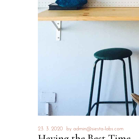
23. 3. 2020
by
admin@siesta-labs.com
Having the Best Time