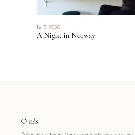
19. 3. 2020
A Night in Norway
O nás
Pohodlné ubytování, které ocení turisté, páry i rodiny s