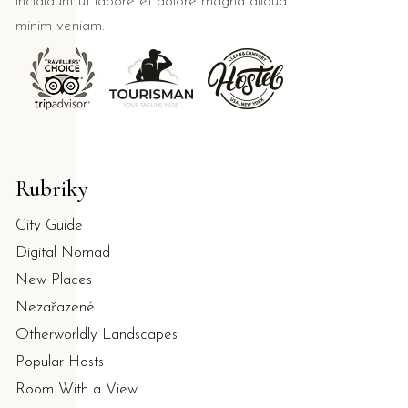
incididunt ut labore et dolore magna aliqua
minim veniam.
Rubriky
City Guide
Digital Nomad
New Places
Nezařazené
Otherworldly Landscapes
Popular Hosts
Room With a View