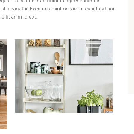
uat. Duis aute irure dolor in reprehenderit in
 nulla pariatur. Excepteur sint occaecat cupidatat non
ollit anim id est.