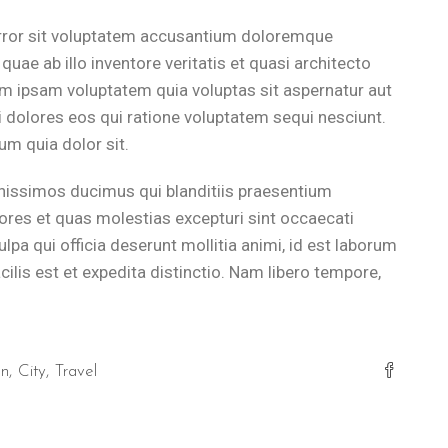
error sit voluptatem accusantium doloremque
uae ab illo inventore veritatis et quasi architecto
im ipsam voluptatem quia voluptas sit aspernatur aut
 dolores eos qui ratione voluptatem sequi nesciunt.
m quia dolor sit.
nissimos ducimus qui blanditiis praesentium
ores et quas molestias excepturi sint occaecati
ulpa qui officia deserunt mollitia animi, id est laborum
lis est et expedita distinctio. Nam libero tempore,
on
City
Travel