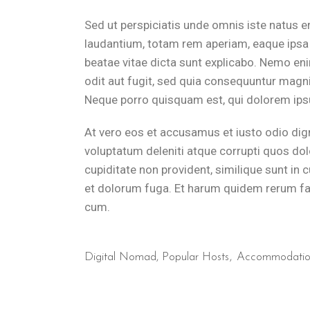
Sed ut perspiciatis unde omnis iste natus 
laudantium, totam rem aperiam, eaque ipsa q
beatae vitae dicta sunt explicabo. Nemo en
odit aut fugit, sed quia consequuntur magni
Neque porro quisquam est, qui dolorem ipsu
At vero eos et accusamus et iusto odio dig
voluptatum deleniti atque corrupti quos dol
cupiditate non provident, similique sunt in c
et dolorum fuga. Et harum quidem rerum faci
cum.
Digital Nomad
,
Popular Hosts
Accommodati