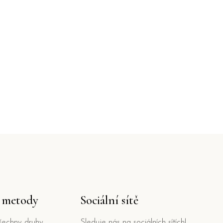
í metody
Sociální sítě
šechny druhy
Sleduje nás na sociálních sítích!