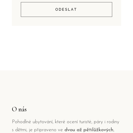
ODESLAT
O nás
Pohodlné ubytování, které ocení turisté, páry i rodiny
s dětmi, je připraveno ve
dvou až pětilůžkových
,