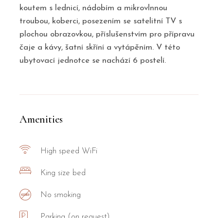
koutem s lednicí, nádobím a mikrovlnnou
troubou, koberci, posezením se satelitní TV s
plochou obrazovkou, příslušenstvím pro přípravu
čaje a kávy, šatní skříní a vytápěním. V této
ubytovací jednotce se nachází 6 postelí.
Amenities
High speed WiFi
King size bed
No smoking
Parking (on request)