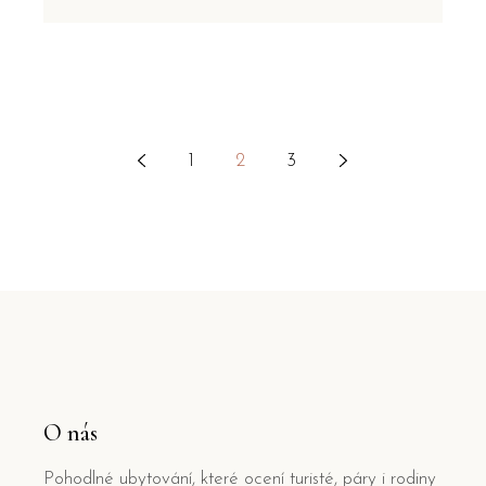
1
2
3
Stránkování
příspěvků
O nás
Pohodlné ubytování, které ocení turisté, páry i rodiny