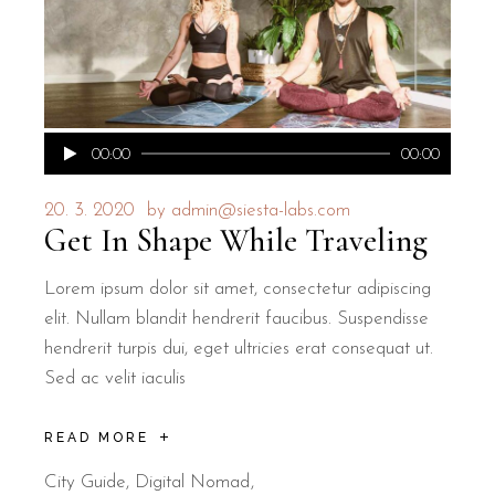
Audio
00:00
00:00
přehrávač
20. 3. 2020
by
admin@siesta-labs.com
Get In Shape While Traveling
Lorem ipsum dolor sit amet, consectetur adipiscing
elit. Nullam blandit hendrerit faucibus. Suspendisse
hendrerit turpis dui, eget ultricies erat consequat ut.
Sed ac velit iaculis
READ MORE
City Guide
,
Digital Nomad