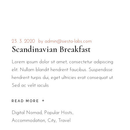
23. 3. 2020
by
admin@siesta-labs.com
Scandinavian Breakfast
Lorem ipsum dolor sit amet, consectetur adipiscing
elit. Nullam blandit hendrerit faucibus. Suspendisse
hendrerit turpis dui, eget ultricies erat consequat ut.
Sed ac velit iaculis
READ MORE
Digital Nomad
,
Popular Hosts
Accommodation
City
Travel