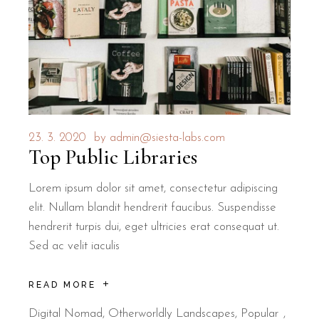
23. 3. 2020
by
admin@siesta-labs.com
Top Public Libraries
Lorem ipsum dolor sit amet, consectetur adipiscing
elit. Nullam blandit hendrerit faucibus. Suspendisse
hendrerit turpis dui, eget ultricies erat consequat ut.
Sed ac velit iaculis
READ MORE
Digital Nomad
,
Otherworldly Landscapes
,
Popular