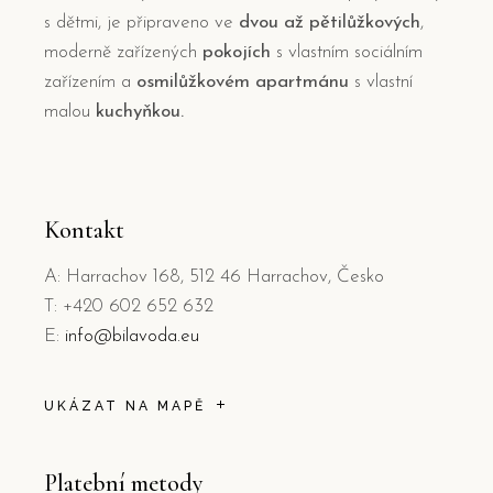
s dětmi, je připraveno ve
dvou až pětilůžkových
,
moderně zařízených
pokojích
s vlastním sociálním
zařízením a
osmilůžkovém apartmánu
s vlastní
malou
kuchyňkou.
Kontakt
A: Harrachov 168, 512 46 Harrachov, Česko
T: +420 602 652 632
E:
info@bilavoda.eu
UKÁZAT NA MAPĚ
Platební metody