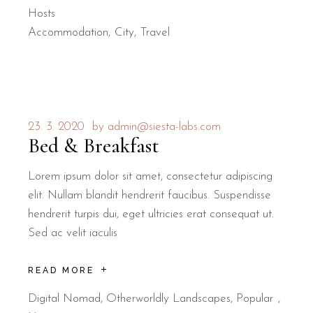
Hosts
Accommodation
City
Travel
23. 3. 2020
by
admin@siesta-labs.com
Bed & Breakfast
Lorem ipsum dolor sit amet, consectetur adipiscing
elit. Nullam blandit hendrerit faucibus. Suspendisse
hendrerit turpis dui, eget ultricies erat consequat ut.
Sed ac velit iaculis
READ MORE
Digital Nomad
,
Otherworldly Landscapes
,
Popular