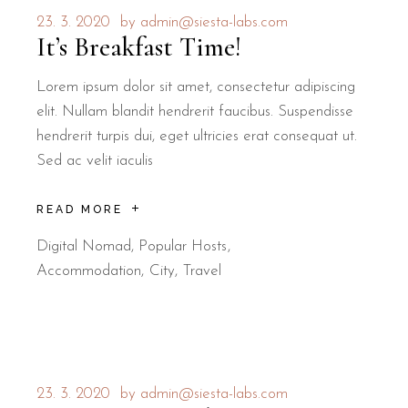
23. 3. 2020
by
admin@siesta-labs.com
It’s Breakfast Time!
Lorem ipsum dolor sit amet, consectetur adipiscing
elit. Nullam blandit hendrerit faucibus. Suspendisse
hendrerit turpis dui, eget ultricies erat consequat ut.
Sed ac velit iaculis
READ MORE
Digital Nomad
,
Popular Hosts
Accommodation
City
Travel
23. 3. 2020
by
admin@siesta-labs.com