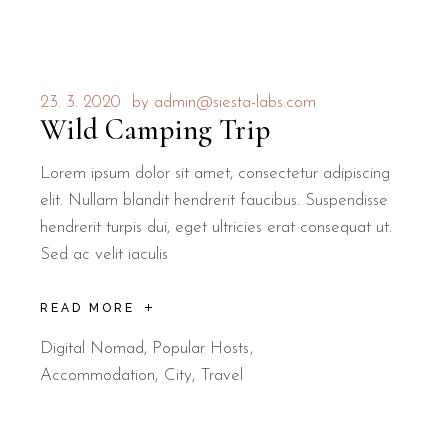
23. 3. 2020
by
admin@siesta-labs.com
Wild Camping Trip
Lorem ipsum dolor sit amet, consectetur adipiscing
elit. Nullam blandit hendrerit faucibus. Suspendisse
hendrerit turpis dui, eget ultricies erat consequat ut.
Sed ac velit iaculis
READ MORE
Digital Nomad
,
Popular Hosts
Accommodation
City
Travel