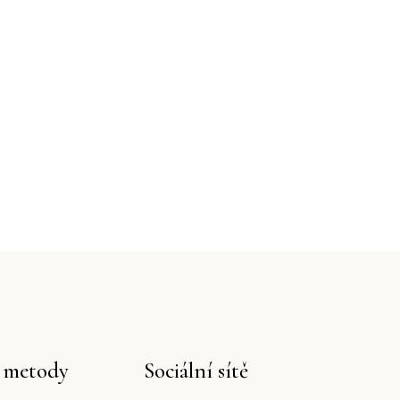
í metody
Sociální sítě