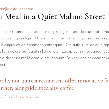
in@siesta-labs.com
r Meal in a Quiet Malmo Street
 dolor sit amet, consectetur adipiscing elit, sed do eiusmod tempo
dolore magna aliqua. Ut enim ad minim veniam, quis nostrud exer
i ut aliquip ex ea commodo consequat. Duis aute irure dolor in rep
 cillum dolore eu fugiat nulla pariatur. Excepteur sint occaecat cu
ficia deserunt mollit anim id est laborum. At vero eos et accusamu
qui.
cafe, not quite a restaurant offer innovative fa
inner, alongside specialty coffee
l - Guests from Norway