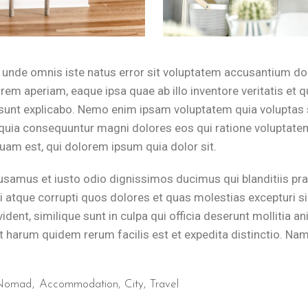
s unde omnis iste natus error sit voluptatem accusantium 
rem aperiam, eaque ipsa quae ab illo inventore veritatis et q
 sunt explicabo. Nemo enim ipsam voluptatem quia voluptas 
d quia consequuntur magni dolores eos qui ratione voluptate
am est, qui dolorem ipsum quia dolor sit.
usamus et iusto odio dignissimos ducimus qui blanditiis p
i atque corrupti quos dolores et quas molestias excepturi s
ident, similique sunt in culpa qui officia deserunt mollitia an
t harum quidem rerum facilis est et expedita distinctio. Nam
 Nomad
Accommodation
City
Travel