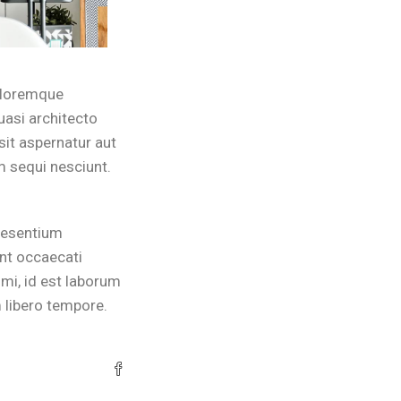
doloremque
uasi architecto
sit aspernatur aut
m sequi nesciunt.
raesentium
int occaecati
imi, id est laborum
 libero tempore.