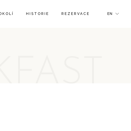
FR
OKOLÍ
HISTORIE
REZERVACE
EN
GR
IT
FR
GR
KFAST
IT