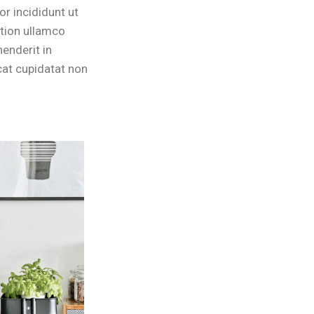
r incididunt ut
ation ullamco
henderit in
ecat cupidatat non