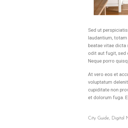
Sed ut perspiciati
laudantium, totam 
beatae vitae dicta
odit aut fugit, se
Neque porro quisqu
At vero eos et acc
voluptatum delenit
cupiditate non prov
et dolorum fuga. E
City Guide
,
Digital