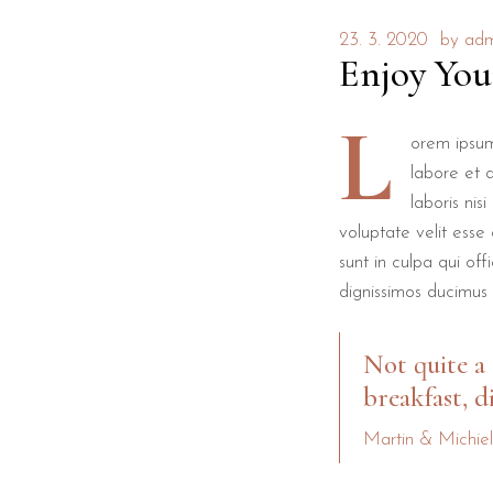
23. 3. 2020
by
adm
Enjoy You
L
orem ipsum
labore et 
laboris nis
voluptate velit esse
sunt in culpa qui of
dignissimos ducimus 
Not quite a 
breakfast, d
Martin & Michie