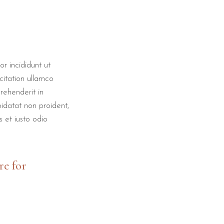
r incididunt ut
citation ullamco
rehenderit in
pidatat non proident,
s et iusto odio
re for