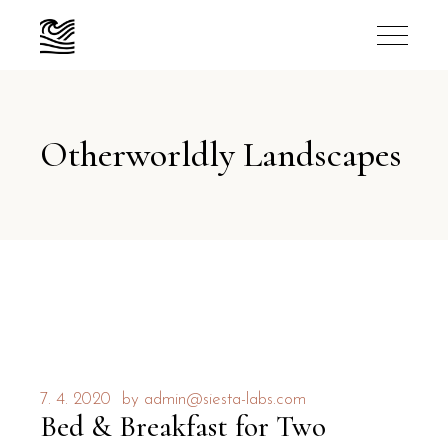
Otherworldly Landscapes
7. 4. 2020
by
admin@siesta-labs.com
Bed & Breakfast for Two