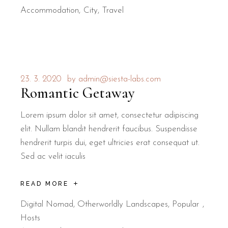
Accommodation
City
Travel
23. 3. 2020
by
admin@siesta-labs.com
Romantic Getaway
Lorem ipsum dolor sit amet, consectetur adipiscing
elit. Nullam blandit hendrerit faucibus. Suspendisse
hendrerit turpis dui, eget ultricies erat consequat ut.
Sed ac velit iaculis
READ MORE
Digital Nomad
,
Otherworldly Landscapes
,
Popular
Hosts