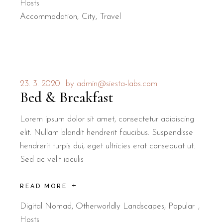
Hosts
Accommodation
City
Travel
23. 3. 2020
by
admin@siesta-labs.com
Bed & Breakfast
Lorem ipsum dolor sit amet, consectetur adipiscing
elit. Nullam blandit hendrerit faucibus. Suspendisse
hendrerit turpis dui, eget ultricies erat consequat ut.
Sed ac velit iaculis
READ MORE
Digital Nomad
,
Otherworldly Landscapes
,
Popular
Hosts