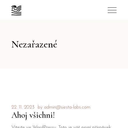
Nezařazené
22. 11. 2023
by
admin@siesta-labs.com
Ahoj všichni!
Vítejte ve WordPressu. Toto je váš první příspěvek.