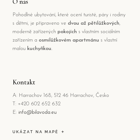
O nás
Pohodlné ubytování, které ocení turisté, páry i rodiny
s dětmi, je připraveno ve
dvou až pětilůžkových
,
moderně zařízených
pokojích
s vlastním sociálním
zařízením a
osmilůžkovém apartmánu
s vlastní
malou
kuchyňkou.
Kontakt
A: Harrachov 168, 512 46 Harrachov, Česko
T: +420 602 652 632
E:
info@bilavoda.eu
UKÁZAT NA MAPĚ