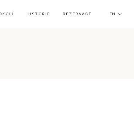
FR
OKOLÍ
HISTORIE
REZERVACE
EN
GR
IT
FR
GR
IT