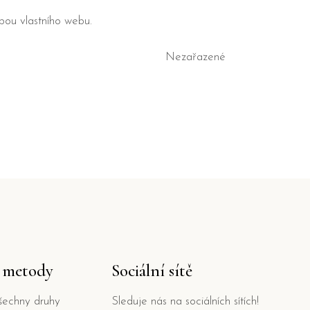
bou vlastního webu.
Nezařazené
í metody
Sociální sítě
šechny druhy
Sleduje nás na sociálních sítích!