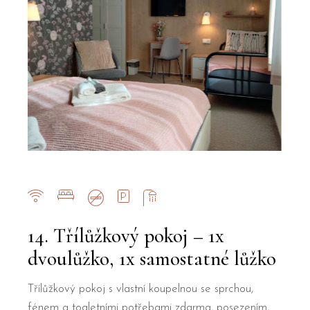
14. Třílůžkový pokoj – 1x
dvoulůžko, 1x samostatné lůžko
Třílůžkový pokoj s vlastní koupelnou se sprchou,
fénem a toaletními potřebami zdarma, posezením,