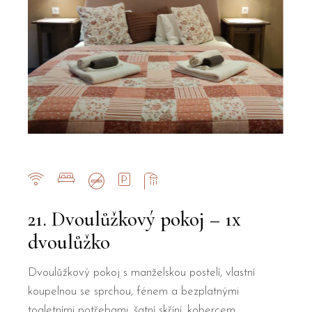
21. Dvoulůžkový pokoj – 1x
dvoulůžko
Dvoulůžkový pokoj s manželskou postelí, vlastní
koupelnou se sprchou, fénem a bezplatnými
toaletními potřebami, šatní skříní, kobercem,