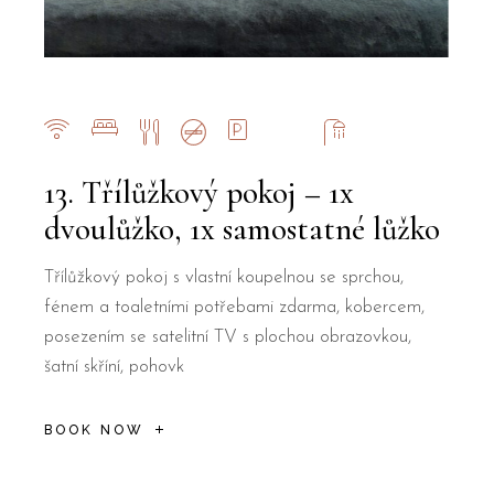
13. Třílůžkový pokoj – 1x
dvoulůžko, 1x samostatné lůžko
Třílůžkový pokoj s vlastní koupelnou se sprchou,
fénem a toaletními potřebami zdarma, kobercem,
posezením se satelitní TV s plochou obrazovkou,
šatní skříní, pohovk
BOOK NOW