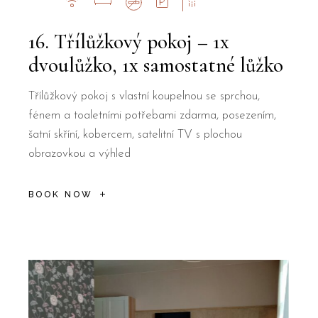
16. Třílůžkový pokoj – 1x
dvoulůžko, 1x samostatné lůžko
Třílůžkový pokoj s vlastní koupelnou se sprchou,
fénem a toaletními potřebami zdarma, posezením,
šatní skříní, kobercem, satelitní TV s plochou
obrazovkou a výhled
BOOK NOW