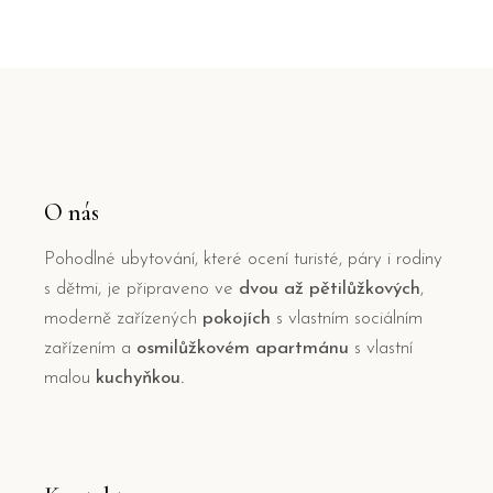
O nás
Pohodlné ubytování, které ocení turisté, páry i rodiny
s dětmi, je připraveno ve
dvou až pětilůžkových
,
moderně zařízených
pokojích
s vlastním sociálním
zařízením a
osmilůžkovém apartmánu
s vlastní
malou
kuchyňkou.