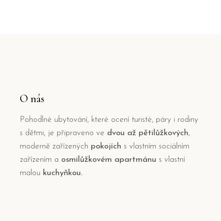
O nás
Pohodlné ubytování, které ocení turisté, páry i rodiny
s dětmi, je připraveno ve
dvou až pětilůžkových
,
moderně zařízených
pokojích
s vlastním sociálním
zařízením a
osmilůžkovém apartmánu
s vlastní
malou
kuchyňkou.