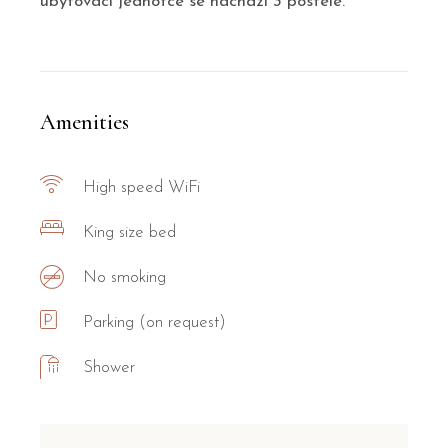
ubytovací jednotce se nachází 3 postele.
Amenities
High speed WiFi
King size bed
No smoking
Parking (on request)
Shower