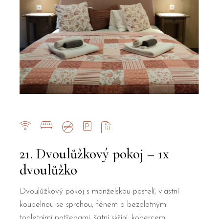
21. Dvoulůžkový pokoj – 1x
dvoulůžko
Dvoulůžkový pokoj s manželskou postelí, vlastní
koupelnou se sprchou, fénem a bezplatnými
toaletními potřebami, šatní skříní, kobercem,