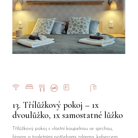
13. Třílůžkový pokoj – 1x
dvoulůžko, 1x samostatné lůžko
Třílůžkový pokoj s vlastní koupelnou se sprchou,
fénem a toaletními potřebami zdarma, kobercem,