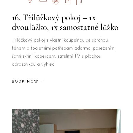
16. Třílůžkový pokoj – 1x
dvoulůžko, 1x samostatné lůžko
Třílůžkový pokoj s vlastní koupelnou se sprchou,
fénem a toaletními potřebami zdarma, posezením,
šatní skříní, kobercem, satelitní TV s plochou
obrazovkou a výhled
BOOK NOW