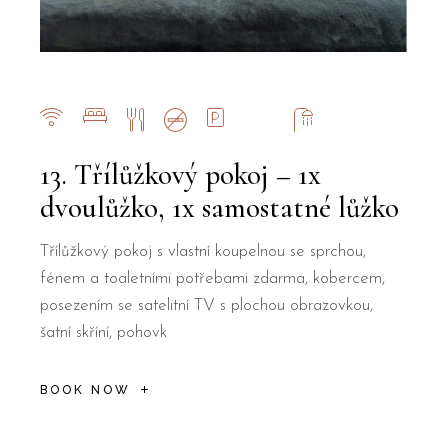
13. Třílůžkový pokoj – 1x
dvoulůžko, 1x samostatné lůžko
Třílůžkový pokoj s vlastní koupelnou se sprchou,
fénem a toaletními potřebami zdarma, kobercem,
posezením se satelitní TV s plochou obrazovkou,
šatní skříní, pohovk
BOOK NOW