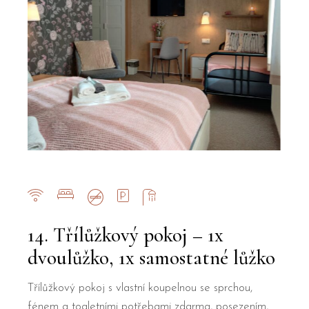
14. Třílůžkový pokoj – 1x
dvoulůžko, 1x samostatné lůžko
Třílůžkový pokoj s vlastní koupelnou se sprchou,
fénem a toaletními potřebami zdarma, posezením,