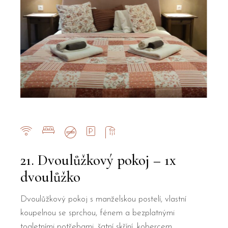
21. Dvoulůžkový pokoj – 1x
dvoulůžko
Dvoulůžkový pokoj s manželskou postelí, vlastní
koupelnou se sprchou, fénem a bezplatnými
toaletními potřebami, šatní skříní, kobercem,