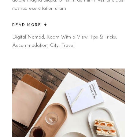
dolore magna aliqua. Ut enim ad minim veniam, quis
nostrud exercitation ullam
READ MORE
Digital Nomad
,
Room With a View
,
Tips & Tricks
Accommodation
City
Travel