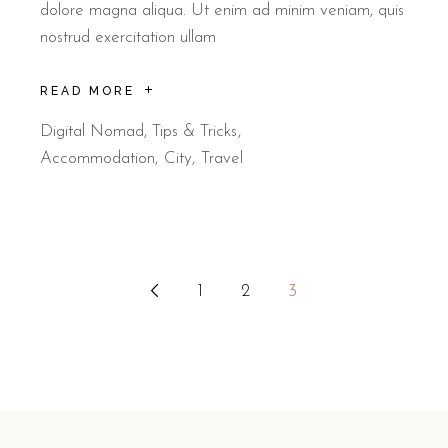
dolore magna aliqua. Ut enim ad minim veniam, quis
nostrud exercitation ullam
READ MORE
Digital Nomad
,
Tips & Tricks
Accommodation
City
Travel
1
2
3
Stránkování
příspěvků