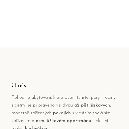
O nás
Pohodlné ubytování, které ocení turisté, páry i rodiny
s dětmi, je připraveno ve
dvou až pětilůžkových
,
moderně zařízených
pokojích
s vlastním sociálním
zařízením a
osmilůžkovém apartmánu
s vlastní
malou
kuchyňkou.