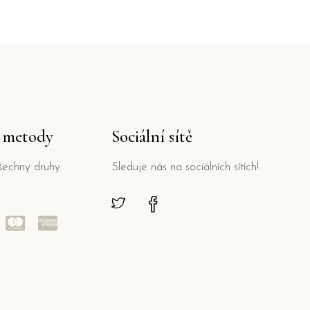
í metody
Sociální sítě
šechny druhy
Sleduje nás na sociálních sítích!