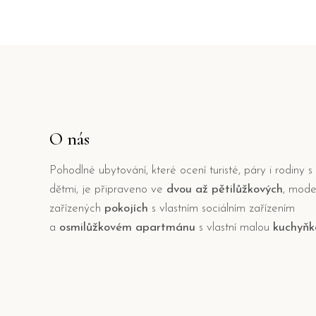
O nás
Pohodlné ubytování, které ocení turisté, páry i rodiny s
dětmi, je připraveno ve
dvou až pětilůžkových
, mode
zařízených
pokojích
s vlastním sociálním zařízením
a
osmilůžkovém apartmánu
s vlastní malou
kuchyňk