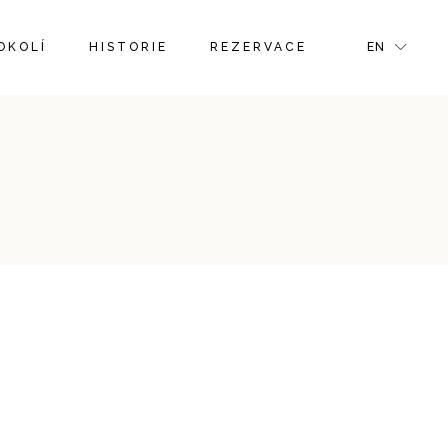
FR
OKOLÍ
HISTORIE
REZERVACE
EN
GR
IT
FR
GR
IT