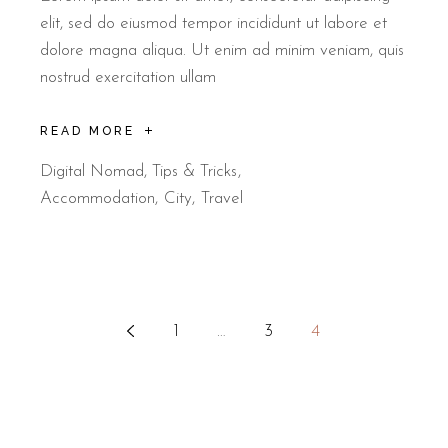
elit, sed do eiusmod tempor incididunt ut labore et
dolore magna aliqua. Ut enim ad minim veniam, quis
nostrud exercitation ullam
READ MORE
Digital Nomad
,
Tips & Tricks
Accommodation
City
Travel
1
…
3
4
Stránkování
příspěvků