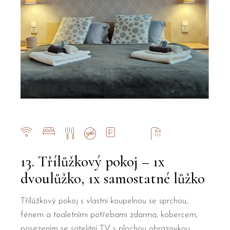
13. Třílůžkový pokoj – 1x
dvoulůžko, 1x samostatné lůžko
Třílůžkový pokoj s vlastní koupelnou se sprchou,
fénem a toaletními potřebami zdarma, kobercem,
posezením se satelitní TV s plochou obrazovkou,